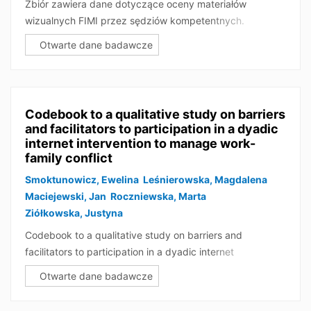
Zbiór zawiera dane dotyczące oceny materiałów
dziadków). Listy są w dwóch wersjach językowych:
valid/missing counts, and range or value coding.
wizualnych FIMI przez sędziów kompetentnych.
polskiej oraz angielskiej.
Otwarte dane badawcze
Na dalszych etapach w zbiorze pojawią się
zanonimizowane transkrypcje wywiadów oraz metadane
dotyczące analizowanych artykułów prasowych.
Codebook to a qualitative study on barriers
and facilitators to participation in a dyadic
Projekt finansowany jest przez Narodowe Centrum Nauki
internet intervention to manage work-
(SONATA 2022/47/D/HS6/00726). Jest on kontynuacją
family conflict
badań pilotażowych realizowanych w ramach projektu
"Przekraczając (nie)widzialne granice. Doświadczenie
Smoktunowicz, Ewelina
Leśnierowska, Magdalena
awansu klasowego w biografiach jednostek" (NCN,
Maciejewski, Jan
Roczniewska, Marta
MINIATURA 2020/04/X/HS6/00399):
Ziółkowska, Justyna
https://share.swps.edu.pl/entities/dataset/982580b5-
Codebook to a qualitative study on barriers and
29d0-476b-9641-ae207bca15f7.
facilitators to participation in a dyadic internet
intervention to manage work-family conflict as reported
Otwarte dane badawcze
in: Smoktunowicz E, Maciejewski J, Lesnierowska M,
Ziolkowska J, Roczniewska M. Doing it together: