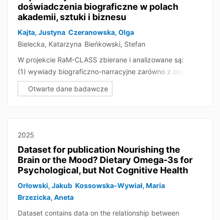
doświadczenia biograficzne w polach
akademii, sztuki i biznesu
Kajta, Justyna
Czeranowska, Olga
Bielecka, Katarzyna
Bieńkowski, Stefan
W projekcie RaM-CLASS zbierane i analizowane są:
(1) wywiady biograficzno-narracyjne zarówno z osobami,
które pochodzą z rodzin robotniczych/rolniczych i
Otwarte dane badawcze
doświadczyły międzypokoleniowego awansu
społecznego, jak i tymi, które reprodukują (względnie)
wysoki status swoich rodziców. Przyjmując perspektywę
porównawczą, analizujemy podobieństwa i różnice w
2025
ścieżkach biograficznych do tych samych pól
Dataset for publication Nourishing the
zawodowych (akademii, sztuki i biznesu), doświadczenia
Brain or the Mood? Dietary Omega-3s for
związane z radzeniem sobie z przekraczaniem
Psychological, but Not Cognitive Health
(nie)widocznych granic klasowych lub reprodukcją
Orłowski, Jakub
Kossowska-Wywiał, Maria
pozycji społecznej rodziców, oraz amoidentyfikację
Brzezicka, Aneta
klasową i postrzeganie klas społecznych oraz relacje
między doświadczeniami biograficznymi a zasadami
Dataset contains data on the relationship between