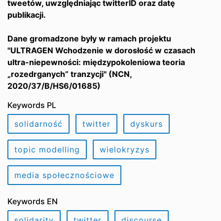
tweetów, uwzględniając twitterID oraz datę
publikacji.
Dane gromadzone były w ramach projektu
"ULTRAGEN Wchodzenie w dorosłość w czasach
ultra-niepewności: międzypokoleniowa teoria
„rozedrganych” tranzycji" (NCN,
2020/37/B/HS6/01685)
Keywords PL
solidarność
twitter
dyskurs
topic modelling
wielokryzys
media społecznościowe
Keywords EN
solidarity
twitter
discourse