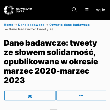
(c
Log In
Home
Dane badawcze
Otwarte dane badawcze
Dane badawcze: tweety ze słowem solidarność, opublikowane w okresie marzec 2020-marzec 2023
Communities & Collections
Dane badawcze: tweety
ze słowem solidarność,
Scientific research results
opublikowane w okresie
marzec 2020-marzec
2023