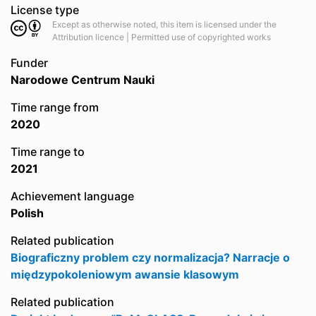
License type
Except as otherwise noted, this item is licensed under the
Attribution licence | Permitted use of copyrighted works
Funder
Narodowe Centrum Nauki
Time range from
2020
Time range to
2021
Achievement language
Polish
Related publication
Biograficzny problem czy normalizacja? Narracje o
międzypokoleniowym awansie klasowym
Related publication