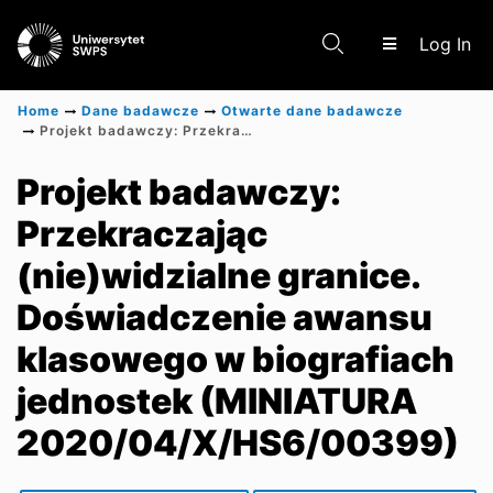
(c
Log In
Home
Dane badawcze
Otwarte dane badawcze
Projekt badawczy: Przekraczając (nie)widzialne granice. Doświadczenie awansu klasowego w biografiach jednostek (MINIATURA 2020/04/X/HS6/00399)
Communities & Collections
Projekt badawczy:
Przekraczając
Scientific research results
(nie)widzialne granice.
Doświadczenie awansu
klasowego w biografiach
jednostek (MINIATURA
2020/04/X/HS6/00399)