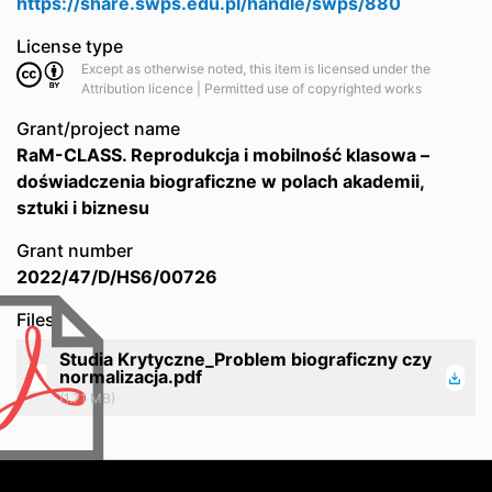
https://share.swps.edu.pl/handle/swps/880
License type
Except as otherwise noted, this item is licensed under the
Attribution licence | Permitted use of copyrighted works
Grant/project name
RaM-CLASS. Reprodukcja i mobilność klasowa –
doświadczenia biograficzne w polach akademii,
sztuki i biznesu
Grant number
2022/47/D/HS6/00726
Files
Studia Krytyczne_Problem biograficzny czy
normalizacja.pdf
(1.71 MB)