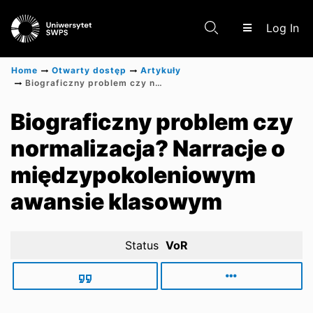
(c
Log In
Home
Otwarty dostęp
Artykuły
Biograficzny problem czy normalizacja? Narracje o międzypokoleniowym awansie klasowym
Communities & Collections
Biograficzny problem czy
normalizacja? Narracje o
Scientific research results
międzypokoleniowym
awansie klasowym
Status
VoR