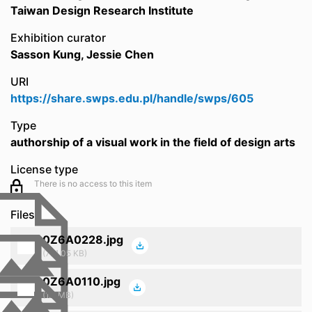
Taiwan Design Research Institute
Exhibition curator
Sasson Kung, Jessie Chen
URI
https://share.swps.edu.pl/handle/swps/605
Type
authorship of a visual work in the field of design arts
License type
There is no access to this item
Files
0Z6A0228.jpg
(771.05 KB)
0Z6A0110.jpg
(1.5 MB)