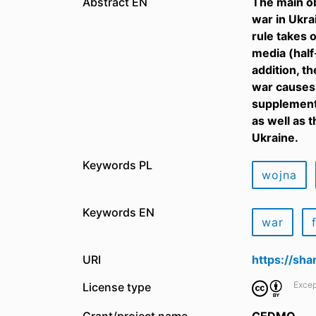
Abstract EN
The main ob
war in Ukrai
rule takes 
media (half
addition, t
war causes 
supplemente
as well as 
Ukraine.
Keywords PL
wojna
Keywords EN
war
URI
https://sh
Excep
License type
Grant/project name
CEDMO