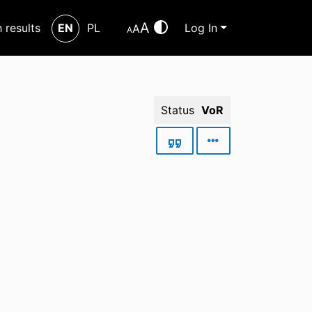
A
h results
EN
PL
Log In
A
A
Status
VoR