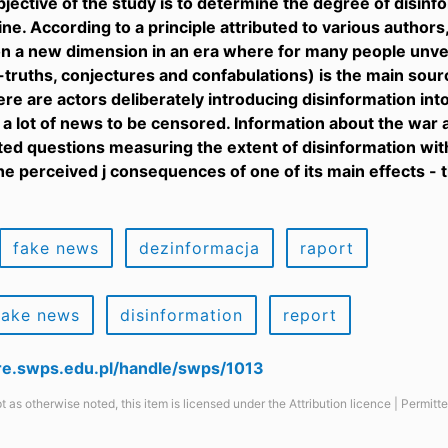
jective of the study is to determine the degree of disinfo
ne. According to a principle attributed to various authors, “
on a new dimension in an era where for many people unver
-truths, conjectures and confabulations) is the main sour
here are actors deliberately introducing disinformation int
a lot of news to be censored. Information about the war a
d questions measuring the extent of disinformation with
the perceived j consequences of one of its main effects - 
fake news
dezinformacja
raport
fake news
disinformation
report
are.swps.edu.pl/handle/swps/1013
t as otherwise noted, this item is licensed under the Attribution licence | Permit