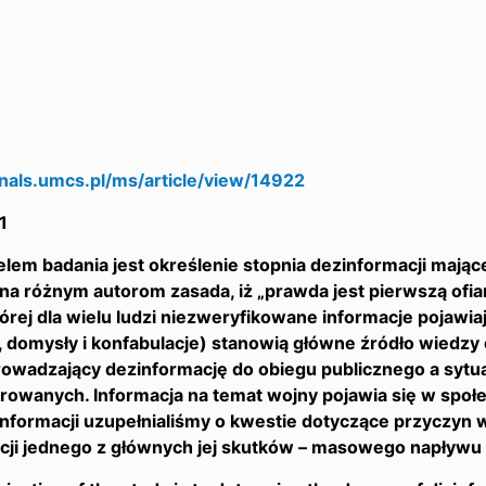
rnals.umcs.pl/ms/article/view/14922
1
em badania jest określenie stopnia dezinformacji mające
na różnym autorom zasada, iż „prawda jest pierwszą ofi
órej dla wielu ludzi niezweryfikowane informacje pojaw
 domysły i konfabulacje) stanowią główne źródło wiedzy o
owadzający dezinformację do obiegu publicznego a sytu
rowanych. Informacja na temat wojny pojawia się w społ
nformacji uzupełnialiśmy o kwestie dotyczące przyczyn 
ji jednego z głównych jej skutków – masowego napływu