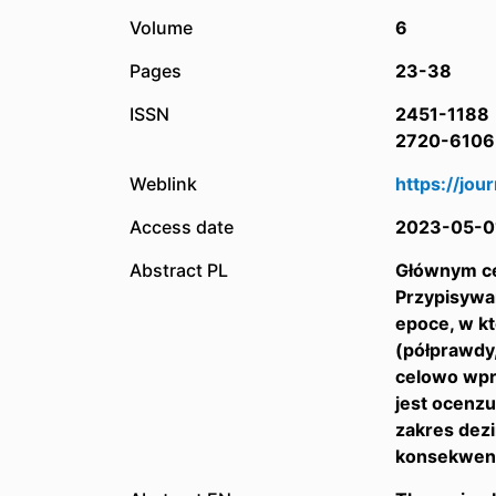
Volume
6
Pages
23-38
ISSN
2451-1188
2720-6106
Weblink
https://jou
Access date
2023-05-0
Abstract PL
Głównym cel
Przypisywa
epoce, w kt
(półprawdy,
celowo wpr
jest ocenzu
zakres dezi
konsekwenc