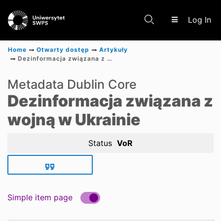
(c
Log In
Home
Otwarty dostęp
Artykuły
Dezinformacja związana z wojną w Ukrainie
Communities & Collections
Metadata Dublin Core
Dezinformacja związana z
Scientific research results
wojną w Ukrainie
Status
VoR
Simple item page