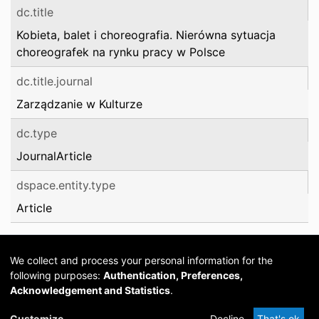
dc.title
Kobieta, balet i choreografia. Nierówna sytuacja
choreografek na rynku pracy w Polsce
dc.title.journal
Zarządzanie w Kulturze
dc.type
JournalArticle
dspace.entity.type
Article
We collect and process your personal information for the
following purposes:
Authentication, Preferences,
Acknowledgement and Statistics
.
Cookie
Privacy
Send
DSpace
provided by PCG
Customize
Decline
That's ok