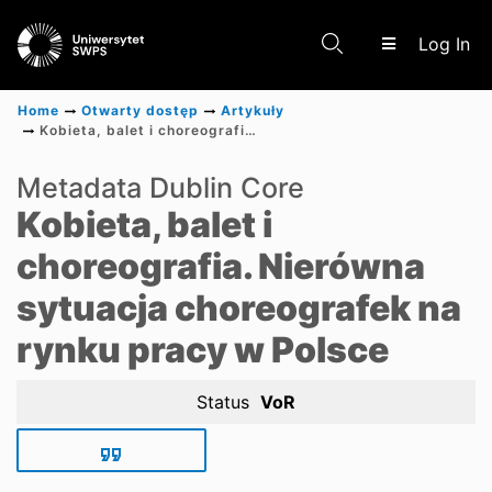
(c
Log In
Home
Otwarty dostęp
Artykuły
Kobieta, balet i choreografia. Nierówna sytuacja choreografek na rynku pracy w Polsce
Communities & Collections
Metadata Dublin Core
Kobieta, balet i
Scientific research results
choreografia. Nierówna
sytuacja choreografek na
rynku pracy w Polsce
Status
VoR