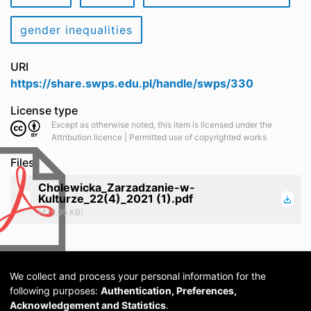
gender inequalities
URI
https://share.swps.edu.pl/handle/swps/330
License type
Except as otherwise noted, this item is licensed under the
Attribution licence | Permitted use of copyrighted works
Files
Cholewicka_Zarzadzanie-w-
Kulturze_22(4)_2021 (1).pdf
(419.95 KB)
We collect and process your personal information for the
following purposes:
Authentication, Preferences,
Acknowledgement and Statistics
.