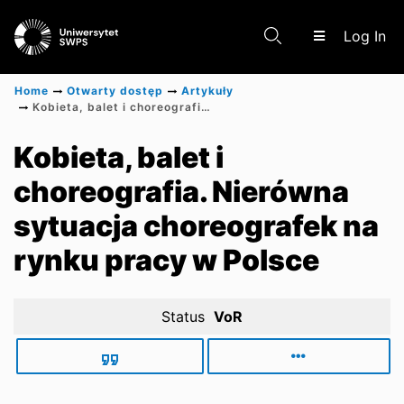
(c
Log In
Home
Otwarty dostęp
Artykuły
Kobieta, balet i choreografia. Nierówna sytuacja choreografek na rynku pracy w Polsce
Communities & Collections
Kobieta, balet i
choreografia. Nierówna
Scientific research results
sytuacja choreografek na
rynku pracy w Polsce
Status
VoR