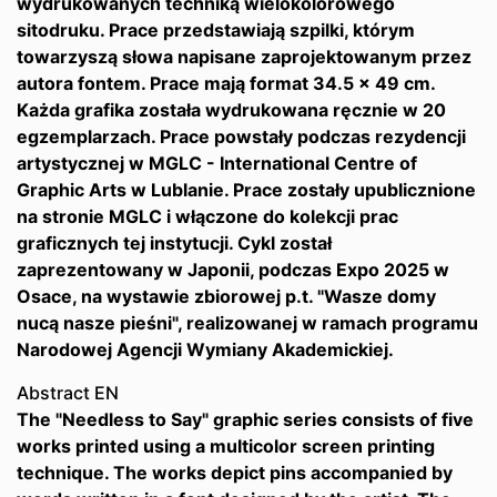
wydrukowanych techniką wielokolorowego
sitodruku. Prace przedstawiają szpilki, którym
towarzyszą słowa napisane zaprojektowanym przez
autora fontem. Prace mają format 34.5 x 49 cm.
Każda grafika została wydrukowana ręcznie w 20
egzemplarzach. Prace powstały podczas rezydencji
artystycznej w MGLC - International Centre of
Graphic Arts w Lublanie. Prace zostały upublicznione
na stronie MGLC i włączone do kolekcji prac
graficznych tej instytucji. Cykl został
zaprezentowany w Japonii, podczas Expo 2025 w
Osace, na wystawie zbiorowej p.t. "Wasze domy
nucą nasze pieśni", realizowanej w ramach programu
Narodowej Agencji Wymiany Akademickiej.
Abstract EN
The "Needless to Say" graphic series consists of five
works printed using a multicolor screen printing
technique. The works depict pins accompanied by