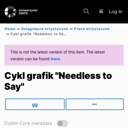
(c
Log In
Home
Osiągnięcia artystyczne
Prace artystyczne
Cykl grafik "Needless to Say"
Communities & Collections
This is not the latest version of this item. The latest
version can be found
here
.
Scientific research results
Cykl grafik "Needless to
Say"
Dublin Core metadata