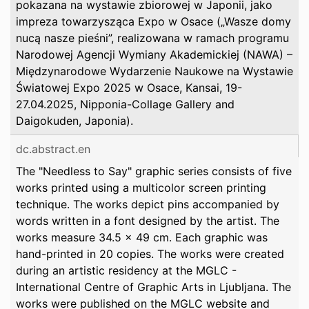
pokazana na wystawie zbiorowej w Japonii, jako
impreza towarzysząca Expo w Osace („Wasze domy
nucą nasze pieśni”, realizowana w ramach programu
Narodowej Agencji Wymiany Akademickiej (NAWA) –
Międzynarodowe Wydarzenie Naukowe na Wystawie
Światowej Expo 2025 w Osace, Kansai, 19-
27.04.2025, Nipponia-Collage Gallery and
Daigokuden, Japonia).
dc.abstract.en
The "Needless to Say" graphic series consists of five
works printed using a multicolor screen printing
technique. The works depict pins accompanied by
words written in a font designed by the artist. The
works measure 34.5 x 49 cm. Each graphic was
hand-printed in 20 copies. The works were created
during an artistic residency at the MGLC -
International Centre of Graphic Arts in Ljubljana. The
works were published on the MGLC website and