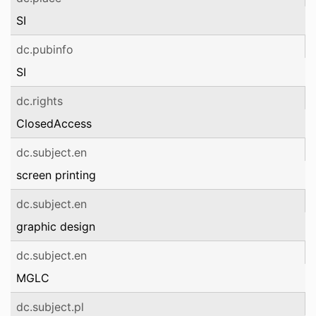
SI
dc.pubinfo
SI
dc.rights
ClosedAccess
dc.subject.en
screen printing
dc.subject.en
graphic design
dc.subject.en
MGLC
dc.subject.pl