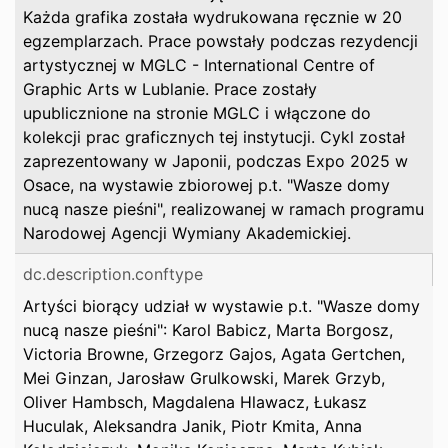
Każda grafika została wydrukowana ręcznie w 20
egzemplarzach. Prace powstały podczas rezydencji
artystycznej w MGLC - International Centre of
Graphic Arts w Lublanie. Prace zostały
upublicznione na stronie MGLC i włączone do
kolekcji prac graficznych tej instytucji. Cykl został
zaprezentowany w Japonii, podczas Expo 2025 w
Osace, na wystawie zbiorowej p.t. "Wasze domy
nucą nasze pieśni", realizowanej w ramach programu
Narodowej Agencji Wymiany Akademickiej.
dc.description.conftype
Artyści biorący udział w wystawie p.t. "Wasze domy
nucą nasze pieśni": Karol Babicz, Marta Borgosz,
Victoria Browne, Grzegorz Gajos, Agata Gertchen,
Mei Ginzan, Jarosław Grulkowski, Marek Grzyb,
Oliver Hambsch, Magdalena Hlawacz, Łukasz
Huculak, Aleksandra Janik, Piotr Kmita, Anna