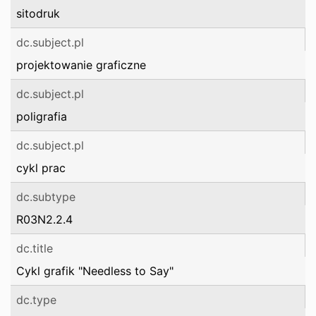
sitodruk
dc.subject.pl
projektowanie graficzne
dc.subject.pl
poligrafia
dc.subject.pl
cykl prac
dc.subtype
R03N2.2.4
dc.title
Cykl grafik "Needless to Say"
dc.type