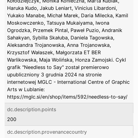
Kołodziejczyk, Monika Konieczna, Marta Kubiak,
Haruka Kudo, Jakub Leniart, Vinicius Libardoni,
Yukako Manabe, Michał Marek, Daria Milecka, Kamil
Moskowczenko, Tatsuya Mukaiyama, Iwona
Ogrodzka, Przemek Pintal, Paweł Puzio, Andranik
Sahakyan, Sybilla Skałuba, Daniela Tagowska,
Aleksandra Trojanowska, Anna Trojanowska,
Krzysztof Wałaszek, Małgorzata ET BER
Warlikowska, Maja Wolińska, Honza Zamojski. Cykl
grafik "Needless to Say" został premierowo
upubliczniony 3 grudnia 2024 na stronie
internetowej MGLC - International Centre of Graphic
Arts w Lublanie:
https://mglc.si/en/shop/items/592/needless-to-say/
dc.description.points
200
dc.description.provenancecountry