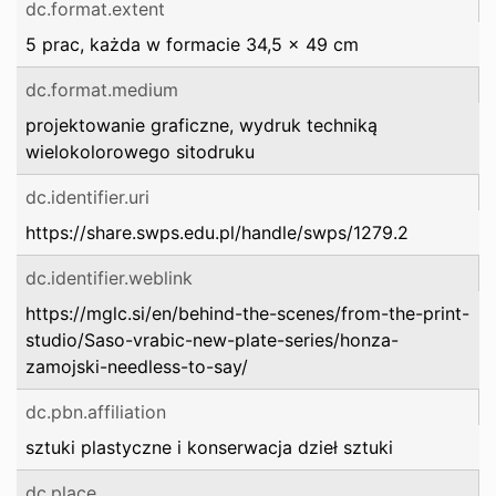
dc.format.extent
5 prac, każda w formacie 34,5 x 49 cm
dc.format.medium
projektowanie graficzne, wydruk techniką
wielokolorowego sitodruku
dc.identifier.uri
https://share.swps.edu.pl/handle/swps/1279.2
dc.identifier.weblink
https://mglc.si/en/behind-the-scenes/from-the-print-
studio/Saso-vrabic-new-plate-series/honza-
zamojski-needless-to-say/
dc.pbn.affiliation
sztuki plastyczne i konserwacja dzieł sztuki
dc.place