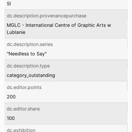
SI
dc.description.provenancepurchase
MGLC - International Centre of Graphic Arts w
Lublanie
dc.description.series
"Needless to Say"
dc.description.type
category_outstanding
dc.editor.points
200
dc.editor.share
100
dc.exhibition