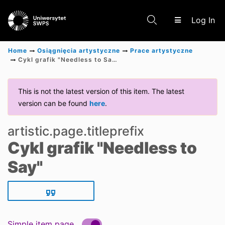
(c
Log In
Home
Osiągnięcia artystyczne
Prace artystyczne
Cykl grafik "Needless to Say"
Communities & Collections
This is not the latest version of this item. The latest
version can be found
here
.
Scientific research results
artistic.page.titleprefix
Cykl grafik "Needless to
Say"
Simple item page