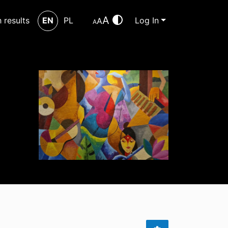
A
h results
EN
PL
Log In
A
A