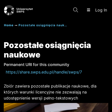
(c
Log In
Home
Pozostałe osiągnięcia naukowe
Communities & Collections
Pozostałe osiągnięcia
naukowe
Scientific research results
Permanent URI for this community
https://share.swps.edu.pl/handle/swps/7
Zbiór zawiera pozostałe publikacje naukowe, dla
których warunki licencyjne nie zezwalają na
udostępnienie wersji pełno-tekstowych