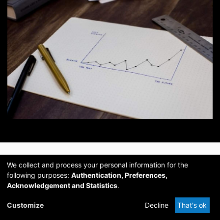
Collections in this Community
We collect and process your personal information for the
following purposes:
Authentication, Preferences,
Now showing
1 - 2 of 2
Acknowledgement and Statistics
.
Customize
Decline
That's ok
Artykuły (zamknięty dostęp)