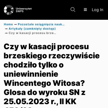
(c
Log In
Home
Pozostałe osiągnięcia naukowe
Artykuły (zamknięty dostęp)
Czy w kasacji procesu brzeskiego rzeczywiście chodziło tylko o uniewinnienie Wincentego Witosa? Glosa do wyroku SN z 25.05.2023 r., II KK 453/22
Communities & Collections
Czy w kasacji procesu
brzeskiego rzeczywiście
Scientific research results
chodziło tylko o
uniewinnienie
Wincentego Witosa?
Glosa do wyroku SN z
25.05.2023 r., II KK