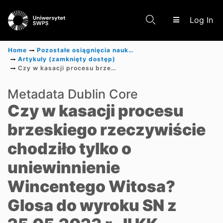
(c
Log In
Home
Pozostałe osiągnięcia naukowe
Artykuły (zamknięty dostęp)
Czy w kasacji procesu brzeskiego rzeczywiście chodziło tylko o uniewinnienie Wincentego Witosa? Glosa do wyroku SN z 25.05.2023 r., II KK 453/22
Communities & Collections
Metadata Dublin Core
Czy w kasacji procesu
Scientific research results
brzeskiego rzeczywiście
chodziło tylko o
uniewinnienie
Wincentego Witosa?
Glosa do wyroku SN z