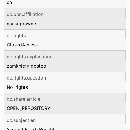
en
dc.pbn.affiliation
nauki prawne
dc.rights
ClosedAccess
dc.rights.explanation
zamkniety dostęp
dc.rights.question
No_rights
dc.share.article
OPEN_REPOSITORY
dc.subject.en
Second Polish Republic