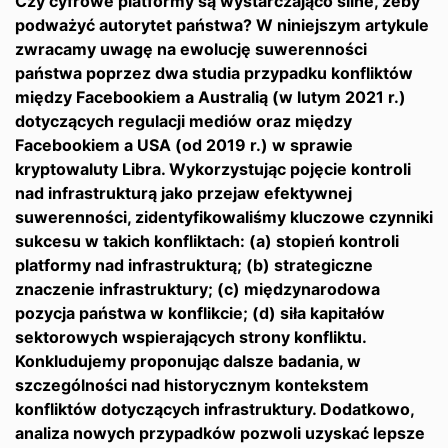
Czy cyfrowe platformy są wystarczająco silne, żeby
podważyć autorytet państwa? W niniejszym artykule
zwracamy uwagę na ewolucję suwerenności
państwa poprzez dwa studia przypadku konfliktów
między Facebookiem a Australią (w lutym 2021 r.)
dotyczących regulacji mediów oraz między
Facebookiem a USA (od 2019 r.) w sprawie
kryptowaluty Libra. Wykorzystując pojęcie kontroli
nad infrastrukturą jako przejaw efektywnej
suwerenności, zidentyfikowaliśmy kluczowe czynniki
sukcesu w takich konfliktach: (a) stopień kontroli
platformy nad infrastrukturą; (b) strategiczne
znaczenie infrastruktury; (c) międzynarodowa
pozycja państwa w konflikcie; (d) siła kapitałów
sektorowych wspierających strony konfliktu.
Konkludujemy proponując dalsze badania, w
szczególności nad historycznym kontekstem
konfliktów dotyczących infrastruktury. Dodatkowo,
analiza nowych przypadków pozwoli uzyskać lepsze