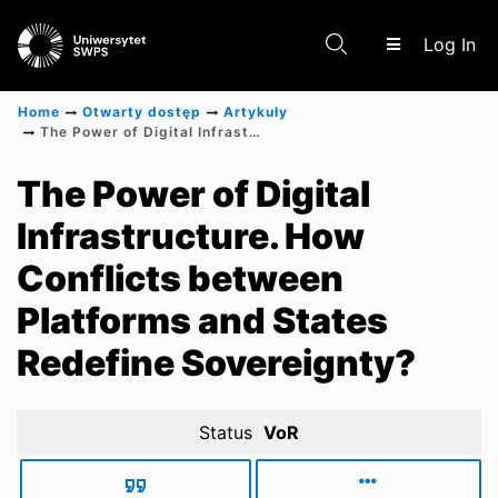
(c
Log In
Home
Otwarty dostęp
Artykuły
The Power of Digital Infrastructure. How Conflicts between Platforms and States Redefine Sovereignty?
Communities & Collections
The Power of Digital
Infrastructure. How
Scientific research results
Conflicts between
Platforms and States
Redefine Sovereignty?
Status
VoR