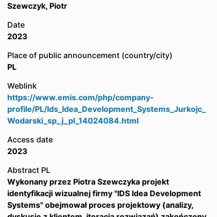
Szewczyk, Piotr
Date
2023
Place of public announcement (country/city)
PL
Weblink
https://www.emis.com/php/company-
profile/PL/Ids_Idea_Development_Systems_Jurkojc_
Wodarski_sp_j_pl_14024084.html
Access date
2023
Abstract PL
Wykonany przez Piotra Szewczyka projekt
identyfikacji wizualnej firmy "IDS Idea Development
Systems" obejmował proces projektowy (analizy,
dyskusje z klientem, iteracja rozwiązań) zakończony