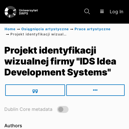
(c
Log In
Home
Osiągnięcia artystyczne
Prace artystyczne
Projekt identyfikacji wizualnej firmy "IDS Idea Development Systems"
Communities & Collections
Projekt identyfikacji
wizualnej firmy "IDS Idea
Scientific research results
Development Systems"
Dublin Core metadata
Authors