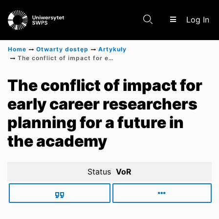
(c
Log In
Home
Otwarty dostęp
Artykuły
The conflict of impact for early career researchers planning for a future in the academy
Communities & Collections
The conflict of impact for
early career researchers
Scientific research results
planning for a future in
the academy
Status
VoR