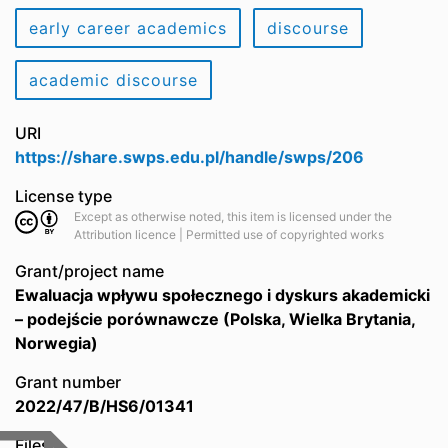
early career academics
discourse
academic discourse
URI
https://share.swps.edu.pl/handle/swps/206
License type
Except as otherwise noted, this item is licensed under the
Attribution licence | Permitted use of copyrighted works
Grant/project name
Ewaluacja wpływu społecznego i dyskurs akademicki
– podejście porównawcze (Polska, Wielka Brytania,
Norwegia)
Grant number
2022/47/B/HS6/01341
Files