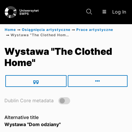
(c
Log In
Home
Osiągnięcia artystyczne
Prace artystyczne
Wystawa "The Clothed Home"
Communities & Collections
Wystawa "The Clothed
Home"
Scientific research results
Dublin Core metadata
Alternative title
Wystawa "Dom odziany"