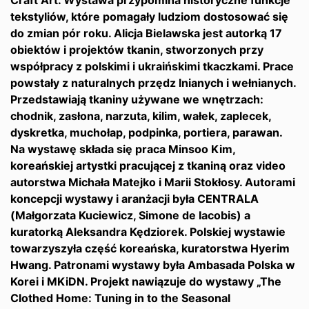
Craft Art. Wystawa przypomina historyczne funkcje
tekstyliów, które pomagały ludziom dostosować się
do zmian pór roku. Alicja Bielawska jest autorką 17
obiektów i projektów tkanin, stworzonych przy
współpracy z polskimi i ukraińskimi tkaczkami. Prace
powstały z naturalnych przędz lnianych i wełnianych.
Przedstawiają tkaniny używane we wnętrzach:
chodnik, zasłona, narzuta, kilim, wałek, zaplecek,
dyskretka, muchołap, podpinka, portiera, parawan.
Na wystawę składa się praca Minsoo Kim,
koreańskiej artystki pracującej z tkaniną oraz video
autorstwa Michała Matejko i Marii Stokłosy. Autorami
koncepcji wystawy i aranżacji była CENTRALA
(Małgorzata Kuciewicz, Simone de Iacobis) a
kuratorką Aleksandra Kędziorek. Polskiej wystawie
towarzyszyła część koreańska, kuratorstwa Hyerim
Hwang. Patronami wystawy była Ambasada Polska w
Korei i MKiDN. Projekt nawiązuje do wystawy „The
Clothed Home: Tuning in to the Seasonal