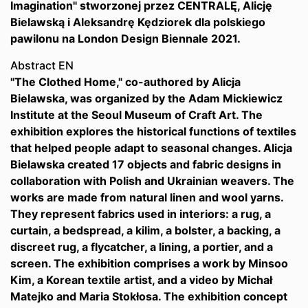
Imagination" stworzonej przez CENTRALĘ, Alicję
Bielawską i Aleksandrę Kędziorek dla polskiego
pawilonu na London Design Biennale 2021.
Abstract EN
"The Clothed Home," co-authored by Alicja
Bielawska, was organized by the Adam Mickiewicz
Institute at the Seoul Museum of Craft Art. The
exhibition explores the historical functions of textiles
that helped people adapt to seasonal changes. Alicja
Bielawska created 17 objects and fabric designs in
collaboration with Polish and Ukrainian weavers. The
works are made from natural linen and wool yarns.
They represent fabrics used in interiors: a rug, a
curtain, a bedspread, a kilim, a bolster, a backing, a
discreet rug, a flycatcher, a lining, a portier, and a
screen. The exhibition comprises a work by Minsoo
Kim, a Korean textile artist, and a video by Michał
Matejko and Maria Stokłosa. The exhibition concept