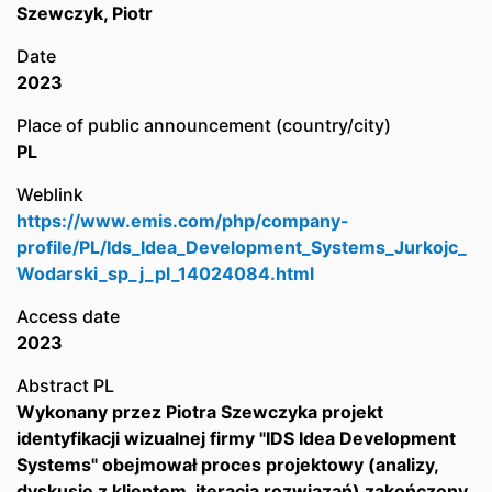
Szewczyk, Piotr
Date
2023
Place of public announcement (country/city)
PL
Weblink
https://www.emis.com/php/company-
profile/PL/Ids_Idea_Development_Systems_Jurkojc_
Wodarski_sp_j_pl_14024084.html
Access date
2023
Abstract PL
Wykonany przez Piotra Szewczyka projekt
identyfikacji wizualnej firmy "IDS Idea Development
Systems" obejmował proces projektowy (analizy,
dyskusje z klientem, iteracja rozwiązań) zakończony