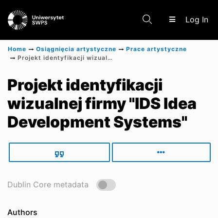
(c
Log In
Home
Osiągnięcia artystyczne
Prace artystyczne
Projekt identyfikacji wizualnej firmy "IDS Idea Development Systems"
Communities & Collections
Projekt identyfikacji
wizualnej firmy "IDS Idea
Scientific research results
Development Systems"
Dublin Core metadata
Authors