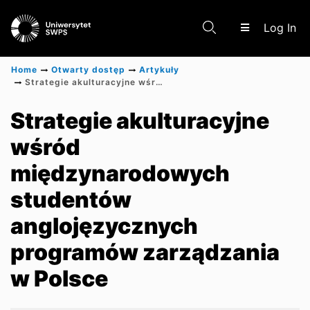
(c
Log In
Home
Otwarty dostęp
Artykuły
Strategie akulturacyjne wśród międzynarodowych studentów anglojęzycznych programów zarządzania w Polsce
Communities & Collections
Strategie akulturacyjne
wśród
Scientific research results
międzynarodowych
studentów
anglojęzycznych
programów zarządzania
w Polsce