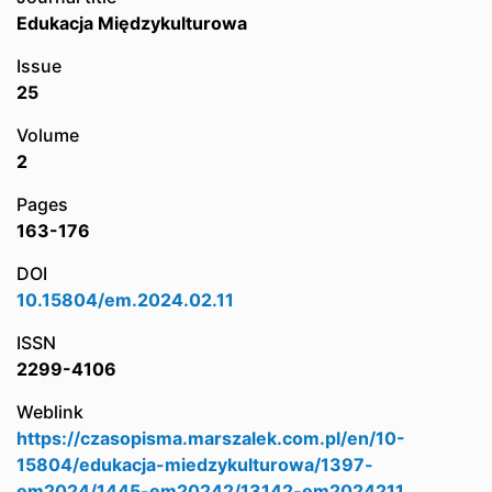
Edukacja Międzykulturowa
Issue
25
Volume
2
Pages
163-176
DOI
10.15804/em.2024.02.11
ISSN
2299-4106
Weblink
https://czasopisma.marszalek.com.pl/en/10-
15804/edukacja-miedzykulturowa/1397-
em2024/1445-em20242/13142-em2024211