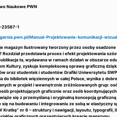
two Naukowe PWN
-23587-1
iegarnia.pwn.pl/Manual-Projektowanie-komunikacji-wizu
e magazyn ilustrowany tworzony przez osoby osadzone – p
? Rozdział przedstawia proces i efekt projektowania sz
ublikacja ta, wydawana w ramach działań w obszarze edu
om Kultury, zyskuje kompleksową oprawę graficzną dzięk
w oraz studentek i studentów Grafiki Uniwersytetu SWP
afia do bibliotek więziennych w całej Polsce, wynika z dob
nych w projekt i wewnętrznie zróżnicowanych grup: os
osób projektujących graficznie oraz osób koordynującyc
wiąże się z przemyślaną i oryginalną koncepcją graficzną i 
e się na budowaniu i integrowaniu ze sobą w elastyczn
W Kratkę” nr 6 – struktury i nawigacji, layoutu, typografii, 
riałów graficznych prezentujących kreację magazynu.