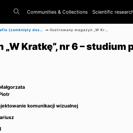
Communities & Collections
Scientific researc
Monografia (zamknięty dostęp)
Ilustrowany magazyn „W Kratkę”, nr 6 – studium przypadku
 „W Kratkę”, nr 6 – studium
 Małgorzata
iotr
jektowanie komunikacji wizualnej
ariusz
1