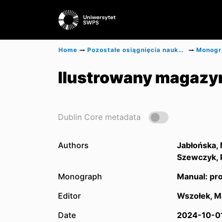
Home
Pozostałe osiągnięcia naukowe
Ilustrowany magazyn
Dublin Core metadata
Authors
Jabłońska,
Szewczyk, P
Monograph
Manual: pro
Editor
Wszołek, M
Date
2024-10-0