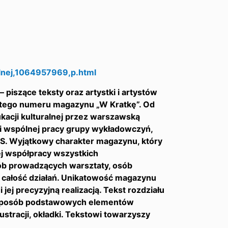
alnej,1064957969,p.html
iszące teksty oraz artystki i artystów
óstego numeru magazynu „W Kratkę”. Od
kacji kulturalnej przez warszawską
i wspólnej pracy grupy wykładowczyń,
S. Wyjątkowy charakter magazynu, który
rej współpracy wszystkich
ób prowadzących warsztaty, osób
h całość działań. Unikatowość magazynu
jej precyzyjną realizacją. Tekst rozdziału
y sposób podstawowych elementów
ilustracji, okładki. Tekstowi towarzyszy