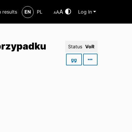
A
h results
EN
PL
Log In
A
A
 przypadku
Status
VoR