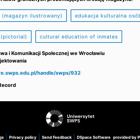
 (magazyn ilustrowany)
edukacja kulturalna os
 (pictorial)
cultural education of inmates
awa i Komunikacji Społecznej we Wrocławiu
ojektowania
are.swps.edu.pl/handle/swps/932
 Record
gs
Privacy policy
Send Feedback
DSpace Software
provided by 