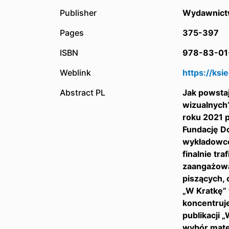
Publisher
Wydawnic
Pages
375-397
ISBN
978-83-01
Weblink
https://ks
Abstract PL
Jak powstaj
wizualnych
roku 2021 p
Fundację D
wykładowcó
finalnie tr
zaangażowa
piszących, 
„W Kratkę” 
koncentruj
publikacji „
wybór mate