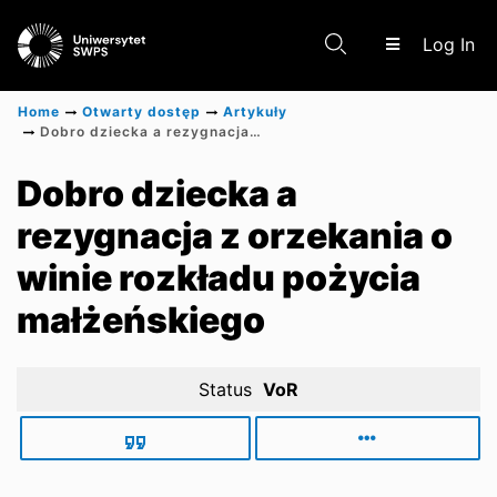
(c
Log In
Home
Otwarty dostęp
Artykuły
Dobro dziecka a rezygnacja z orzekania o winie rozkładu pożycia małżeńskiego
Communities & Collections
Dobro dziecka a
rezygnacja z orzekania o
Scientific research results
winie rozkładu pożycia
małżeńskiego
Status
VoR