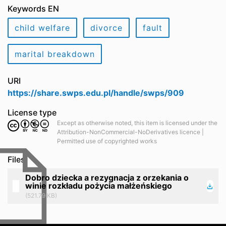
Keywords EN
child welfare
divorce
fault
marital breakdown
URI
https://share.swps.edu.pl/handle/swps/909
License type
Except as otherwise noted, this item is licensed under the
Attribution-NonCommercial-NoDerivatives licence |
Permitted use of copyrighted works
Files
Dobro dziecka a rezygnacja z orzekania o
winie rozkładu pożycia małżeńskiego
(521.79 KB)