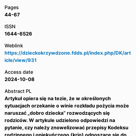
Pages
44-67
ISSN
1644-6526
Weblink
https://dzieckokrzywdzone.fdds.pl/index.php/DK/art
icle/view/931
Access date
2024-10-08
Abstract PL
Artykuł opiera się na tezie, że w określonych
sytuacjach orzekanie o winie rozkładu pożycia może
naruszać „dobro dziecka” rozwodzących się
rodziców. W artykule udzielono odpowiedzi na
pytanie, czy należy znowelizować przepisy Kodeksu
rodzinnego i opiekuńczego (krio) odnoszące się do