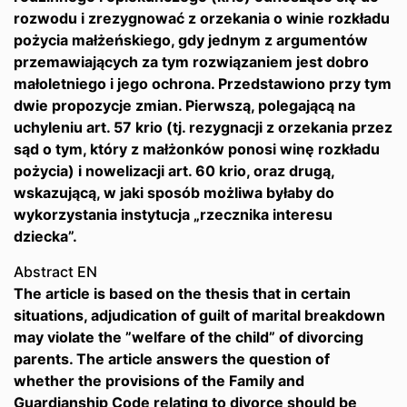
rozwodu i zrezygnować z orzekania o winie rozkładu
pożycia małżeńskiego, gdy jednym z argumentów
przemawiających za tym rozwiązaniem jest dobro
małoletniego i jego ochrona. Przedstawiono przy tym
dwie propozycje zmian. Pierwszą, polegającą na
uchyleniu art. 57 krio (tj. rezygnacji z orzekania przez
sąd o tym, który z małżonków ponosi winę rozkładu
pożycia) i nowelizacji art. 60 krio, oraz drugą,
wskazującą, w jaki sposób możliwa byłaby do
wykorzystania instytucja „rzecznika interesu
dziecka”.
Abstract EN
The article is based on the thesis that in certain
situations, adjudication of guilt of marital breakdown
may violate the ”welfare of the child” of divorcing
parents. The article answers the question of
whether the provisions of the Family and
Guardianship Code relating to divorce should be