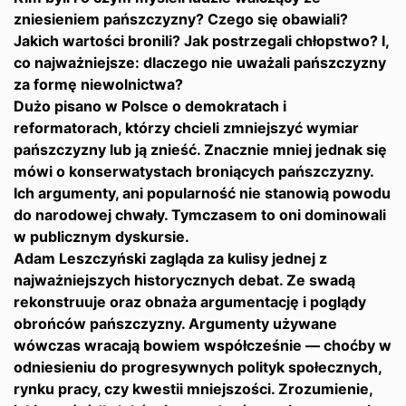
zniesieniem pańszczyzny? Czego się obawiali?
Jakich wartości bronili? Jak postrzegali chłopstwo? I,
co najważniejsze: dlaczego nie uważali pańszczyzny
za formę niewolnictwa?
Dużo pisano w Polsce o demokratach i
reformatorach, którzy chcieli zmniejszyć wymiar
pańszczyzny lub ją znieść. Znacznie mniej jednak się
mówi o konserwatystach broniących pańszczyzny.
Ich argumenty, ani popularność nie stanowią powodu
do narodowej chwały. Tymczasem to oni dominowali
w publicznym dyskursie.
Adam Leszczyński zagląda za kulisy jednej z
najważniejszych historycznych debat. Ze swadą
rekonstruuje oraz obnaża argumentację i poglądy
obrońców pańszczyzny. Argumenty używane
wówczas wracają bowiem współcześnie — choćby w
odniesieniu do progresywnych polityk społecznych,
rynku pracy, czy kwestii mniejszości. Zrozumienie,