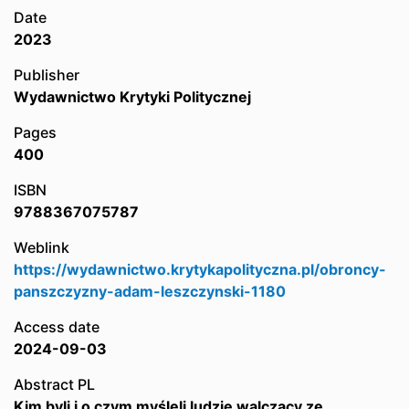
Date
2023
Publisher
Wydawnictwo Krytyki Politycznej
Pages
400
ISBN
9788367075787
Weblink
https://wydawnictwo.krytykapolityczna.pl/obroncy-
panszczyzny-adam-leszczynski-1180
Access date
2024-09-03
Abstract PL
Kim byli i o czym myśleli ludzie walczący ze