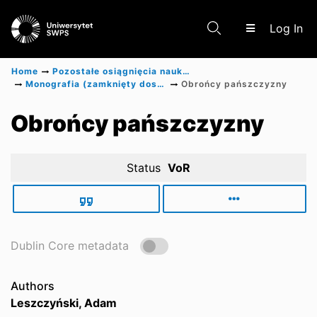
(c
Log In
Home
Pozostałe osiągnięcia naukowe
Monografia (zamknięty dostęp)
Obrońcy pańszczyzny
Communities & Collections
Obrońcy pańszczyzny
Scientific research results
Status
VoR
Dublin Core metadata
Authors
Leszczyński, Adam