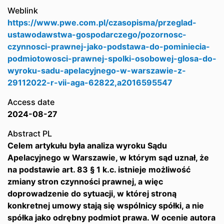
Weblink
https://www.pwe.com.pl/czasopisma/przeglad-
ustawodawstwa-gospodarczego/pozornosc-
czynnosci-prawnej-jako-podstawa-do-pominiecia-
podmiotowosci-prawnej-spolki-osobowej-glosa-do-
wyroku-sadu-apelacyjnego-w-warszawie-z-
29112022-r-vii-aga-62822,a2016595547
Access date
2024-08-27
Abstract PL
Celem artykułu była analiza wyroku Sądu
Apelacyjnego w Warszawie, w którym sąd uznał, że
na podstawie art. 83 § 1 k.c. istnieje możliwość
zmiany stron czynności prawnej, a więc
doprowadzenie do sytuacji, w której stroną
konkretnej umowy stają się wspólnicy spółki, a nie
spółka jako odrębny podmiot prawa. W ocenie autora