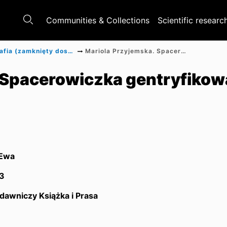
Communities & Collections
Scientific researc
Monografia (zamknięty dostęp)
Mariola Przyjemska. Spacerowiczka gentryfikowanej Warszawy
 Spacerowiczka gentryfikow
 Ewa
3
dawniczy Książka i Prasa