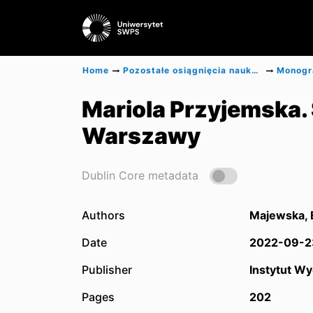
Home
Pozostałe osiągnięcia naukowe
Mariola Przyjemska.
Warszawy
Dublin Core metadata
Authors
Majewska,
Date
2022-09-2
Publisher
Instytut Wy
Pages
202