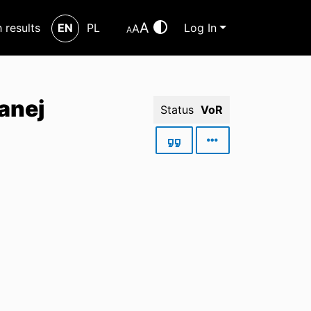
A
h results
EN
PL
Log In
A
A
anej
Status
VoR