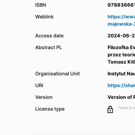
ISBN
97883666
Weblink
https://ww
majewska-
Access date
2024-06-2
Abstract PL
Filozofka 
przez teori
Tomasz Kitl
Organisational Unit
Instytut N
URI
https://sh
Version
Version of
There is n
License type