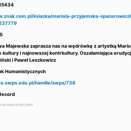
15434
w.znak.com.pl/ksiazka/mariola-przyjemska-spacerowic
237779
5
Ewa Majewska zaprasza nas na wędrówkę z artystką Mario
e kultury i najnowszej kontrkultury. Oszałamiająca erudycja
iński i Paweł Leszkowicz
auk Humanistycznych
are.swps.edu.pl/handle/swps/738
 Record
o access to this item