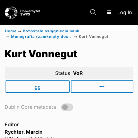
(c
Log In
Home
Pozostałe osiągnięcia naukowe
Monografia (zamknięty dostęp)
Kurt Vonnegut
Communities & Collections
Kurt Vonnegut
Scientific research results
Status
VoR
Dublin Core metadata
Editor
Rychter, Marcin