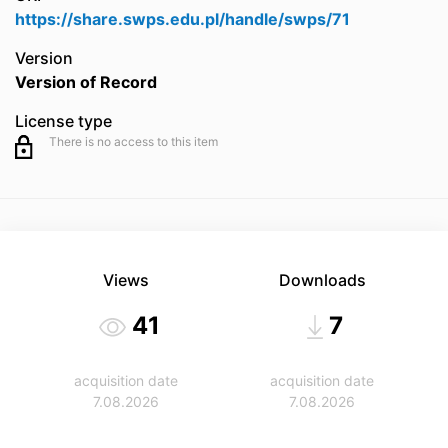
https://share.swps.edu.pl/handle/swps/71
Version
Version of Record
License type
There is no access to this item
Views
Downloads
41
7
acquisition date
acquisition date
7.08.2026
7.08.2026