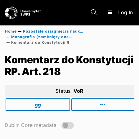
(c
Log In
Home
Pozostałe osiągnięcia naukowe
Monografia (zamknięty dostęp)
Komentarz do Konstytucji RP. Art. 218
Communities & Collections
Komentarz do Konstytucji
RP. Art. 218
Scientific research results
Status
VoR
Dublin Core metadata