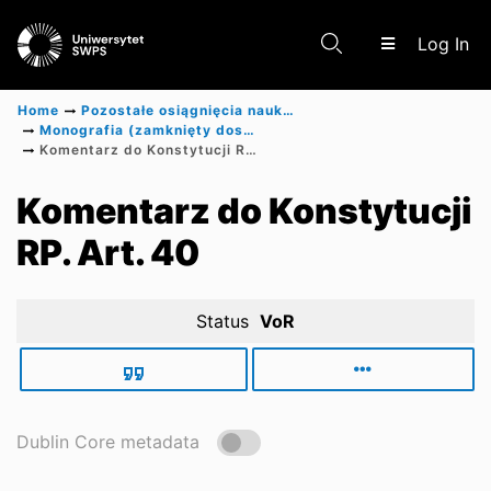
(c
Log In
Home
Pozostałe osiągnięcia naukowe
Monografia (zamknięty dostęp)
Komentarz do Konstytucji RP. Art. 40
Communities & Collections
Komentarz do Konstytucji
RP. Art. 40
Scientific research results
Status
VoR
Dublin Core metadata