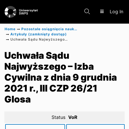
(c
Log In
Home
Pozostałe osiągnięcia naukowe
Artykuły (zamknięty dostęp)
Uchwała Sądu Najwyższego – Izba Cywilna z dnia 9 grudnia 2021 r., III CZP 26/21 Glosa
Communities & Collections
Uchwała Sądu
Najwyższego – Izba
Scientific research results
Cywilna z dnia 9 grudnia
2021 r., III CZP 26/21
Glosa
Status
VoR