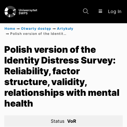
(c
Log In
Home
Otwarty dostęp
Artykuły
Polish version of the Identity Distress Survey: Reliability, factor structure, validity, relationships with mental health
Communities & Collections
Polish version of the
Identity Distress Survey:
Scientific research results
Reliability, factor
structure, validity,
relationships with mental
health
Status
VoR