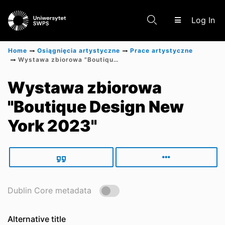
(c
Log In
Home
Osiągnięcia artystyczne
Prace artystyczne
Wystawa zbiorowa "Boutique Design New York 2023"
Communities & Collections
Wystawa zbiorowa
"Boutique Design New
Scientific research results
York 2023"
Dublin Core metadata
Alternative title