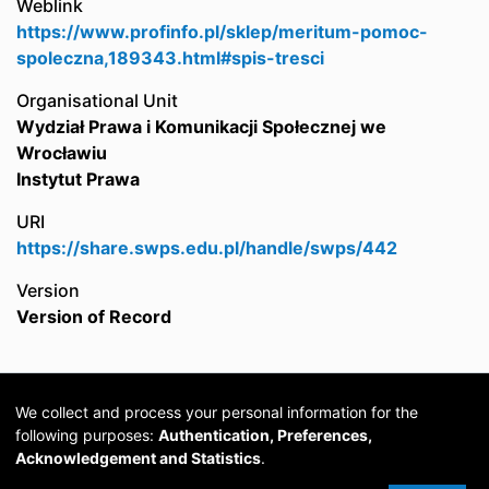
Weblink
https://www.profinfo.pl/sklep/meritum-pomoc-
spoleczna,189343.html#spis-tresci
Organisational Unit
Wydział Prawa i Komunikacji Społecznej we
Wrocławiu
Instytut Prawa
URI
https://share.swps.edu.pl/handle/swps/442
Version
Version of Record
We collect and process your personal information for the
following purposes:
Authentication, Preferences,
Acknowledgement and Statistics
.