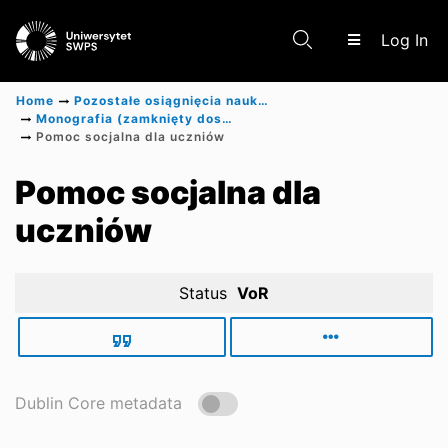
(c
Log In
Home
Pozostałe osiągnięcia naukowe
Monografia (zamknięty dostęp)
Pomoc socjalna dla uczniów
Communities & Collections
Pomoc socjalna dla
uczniów
Scientific research results
Status
VoR
Dublin Core metadata