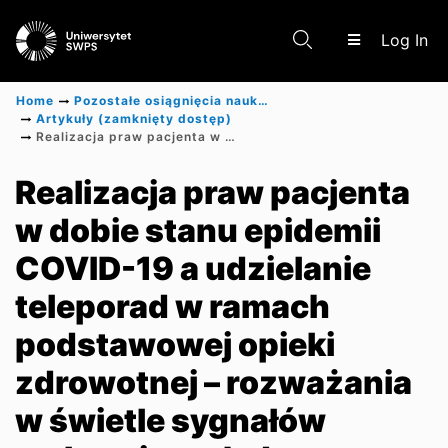
(c
Log In
Home
Pozostałe osiągnięcia naukowe
Artykuły (zamknięty dostęp)
Realizacja praw pacjenta w dobie stanu epidemii COVID-19 a udzielanie teleporad w ramach podstawowej opieki zdrowotnej – rozważania w świetle sygnałów wpływających do Rzecznika Praw Pacjenta
Communities & Collections
Realizacja praw pacjenta
w dobie stanu epidemii
Scientific research results
COVID-19 a udzielanie
teleporad w ramach
podstawowej opieki
zdrowotnej – rozważania
w świetle sygnałów