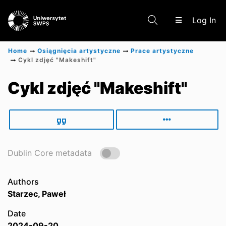
(c
Log In
Home
Osiągnięcia artystyczne
Prace artystyczne
Cykl zdjęć "Makeshift"
Communities & Collections
Cykl zdjęć "Makeshift"
Scientific research results
Dublin Core metadata
Authors
Starzec, Paweł
Date
2024-09-20