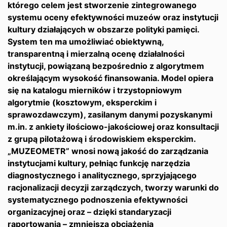
którego celem jest stworzenie zintegrowanego
systemu oceny efektywności muzeów oraz instytucji
kultury działających w obszarze polityki pamięci.
System ten ma umożliwiać obiektywną,
transparentną i mierzalną ocenę działalności
instytucji, powiązaną bezpośrednio z algorytmem
określającym wysokość finansowania. Model opiera
się na katalogu mierników i trzystopniowym
algorytmie (kosztowym, eksperckim i
sprawozdawczym), zasilanym danymi pozyskanymi
m.in. z ankiety ilościowo-jakościowej oraz konsultacji
z grupą pilotażową i środowiskiem eksperckim.
„MUZEOMETR” wnosi nową jakość do zarządzania
instytucjami kultury, pełniąc funkcję narzędzia
diagnostycznego i analitycznego, sprzyjającego
racjonalizacji decyzji zarządczych, tworzy warunki do
systematycznego podnoszenia efektywności
organizacyjnej oraz – dzięki standaryzacji
raportowania – zmniejsza obciążenia