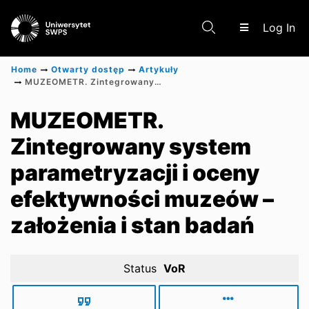
(c
Log In
Home
Otwarty dostęp
Artykuły
MUZEOMETR. Zintegrowany system parametryzacji i oceny efektywności muzeów – założenia i stan badań
Communities & Collections
MUZEOMETR.
Zintegrowany system
Scientific research results
parametryzacji i oceny
efektywności muzeów –
założenia i stan badań
Status
VoR