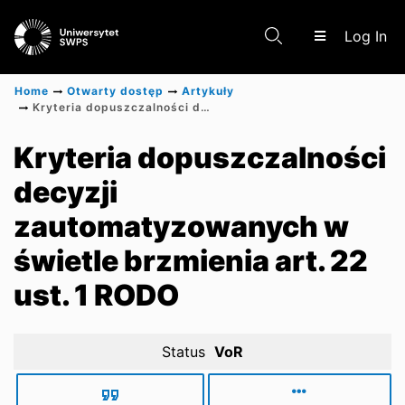
(c
Log In
Home
Otwarty dostęp
Artykuły
Kryteria dopuszczalności decyzji zautomatyzowanych w świetle brzmienia art. 22 ust. 1 RODO
Communities & Collections
Kryteria dopuszczalności
decyzji
Scientific research results
zautomatyzowanych w
świetle brzmienia art. 22
ust. 1 RODO
Status
VoR