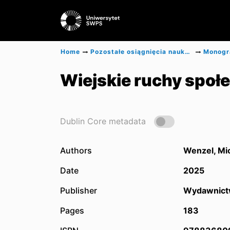
Home
Pozostałe osiągnięcia naukowe
Wiejskie ruchy społ
Dublin Core metadata
Authors
Wenzel, Mi
Date
2025
Publisher
Wydawnict
Pages
183