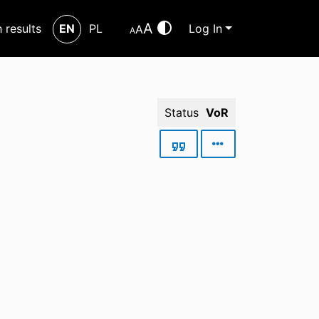
A
h results
EN
PL
Log In
A
A
Status
VoR