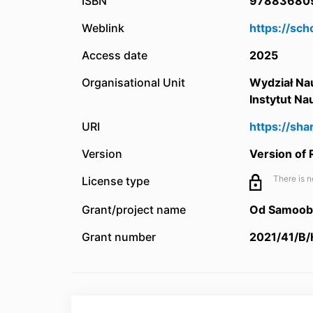
ISBN
97883680
Weblink
https://sc
Access date
2025
Organisational Unit
Wydział Na
Instytut N
URI
https://sh
Version
Version of
There is n
License type
Grant/project name
Od Samoobr
Grant number
2021/41/B