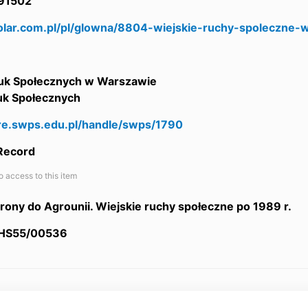
91502
holar.com.pl/pl/glowna/8804-wiejskie-ruchy-spoleczne-
uk Społecznych w Warszawie
auk Społecznych
are.swps.edu.pl/handle/swps/1790
 Record
o access to this item
ony do Agrounii. Wiejskie ruchy społeczne po 1989 r.
/HS55/00536