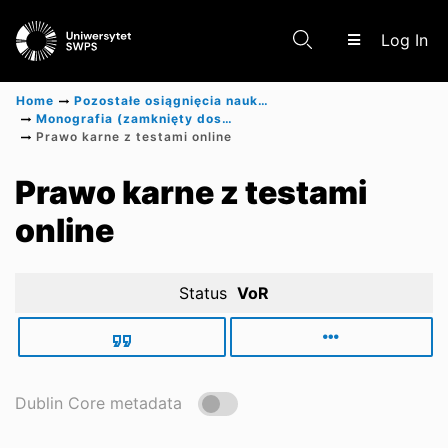
(c
Log In
Home
Pozostałe osiągnięcia naukowe
Monografia (zamknięty dostęp)
Prawo karne z testami online
Communities & Collections
Prawo karne z testami
online
Scientific research results
Status
VoR
Dublin Core metadata