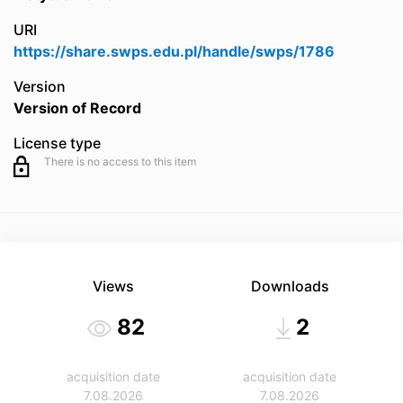
URI
https://share.swps.edu.pl/handle/swps/1786
Version
Version of Record
License type
There is no access to this item
Views
Downloads
82
2
acquisition date
acquisition date
7.08.2026
7.08.2026