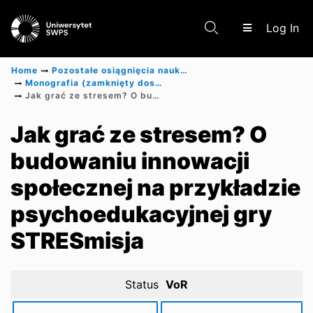
(c
Log In
Home
Pozostałe osiągnięcia naukowe
Monografia (zamknięty dostęp)
Jak grać ze stresem? O budowaniu innowacji społecznej na przykładzie psychoedukacyjnej gry STRESmisja
Communities & Collections
Jak grać ze stresem? O
budowaniu innowacji
Scientific research results
społecznej na przykładzie
psychoedukacyjnej gry
STRESmisja
Status
VoR