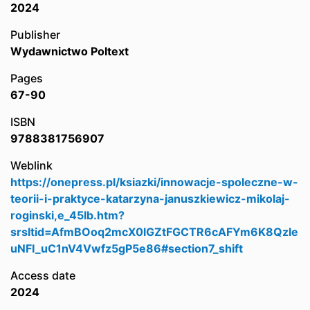
2024
Publisher
Wydawnictwo Poltext
Pages
67-90
ISBN
9788381756907
Weblink
https://onepress.pl/ksiazki/innowacje-spoleczne-w-
teorii-i-praktyce-katarzyna-januszkiewicz-mikolaj-
roginski,e_45lb.htm?
srsltid=AfmBOoq2mcX0lGZtFGCTR6cAFYm6K8Qzle
uNFI_uC1nV4Vwfz5gP5e86#section7_shift
Access date
2024