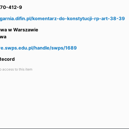
70-412-9
egarnia.difin.pl/komentarz-do-konstytucji-rp-art-38-39
awa w Warszawie
awa
are.swps.edu.pl/handle/swps/1689
 Record
o access to this item