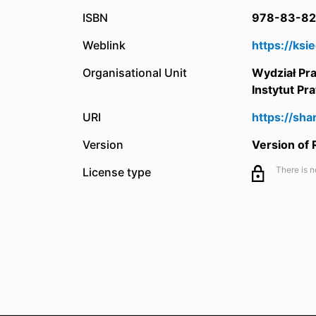
ISBN
978-83-82
Weblink
https://ksi
Organisational Unit
Wydział Pr
Instytut Pr
URI
https://sh
Version
Version of
There is n
License type