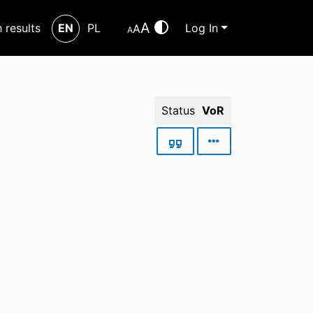
A
h results
EN
PL
Log In
A
A
Status
VoR