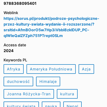
9788368095401
Weblink
https://sorus.pl/produkt/podroze-psychologiczne-
przez-kultury-swiata-wydanie-ii-rozszerzone/?
srsltid=AfmBOorO5w7Hp3iVbbI8zklDUP_PC-
qIWIeQalZFZph751PTrept0SLm
Access date
2024
Keywords PL
Afryka
Ameryka Południowa
Azja
duchowość
Himalaje
Joanna Różycka-Tran
kultura
kultury świata
nauka
Nepal