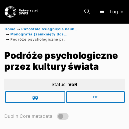
(c
Log In
Home
Pozostałe osiągnięcia naukowe
Monografia (zamknięty dostęp)
Podróże psychologiczne przez kultury świata
Communities & Collections
Podróże psychologiczne
przez kultury świata
Scientific research results
Status
VoR
Dublin Core metadata