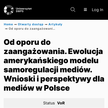
(c
Log In
Home
Otwarty dostęp
Artykuły
Od oporu do zaangażowania. Ewolucja amerykańskiego modelu samoregulacji mediów. Wnioski i perspektywy dla mediów w Polsce
Communities & Collections
Od oporu do
zaangażowania. Ewolucja
Scientific research results
amerykańskiego modelu
samoregulacji mediów.
Wnioski i perspektywy dla
mediów w Polsce
Status
VoR