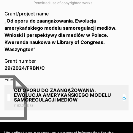
Permitted use of copyrighted works
Grant/project name
„Od oporu do zaangażowania. Ewolucja
amerykańskiego modelu samoregulacji mediów.
Wnioski i perspektywy dla mediów w Polsce.
Kwerenda naukowa w Library of Congress.
Waszyngton”
Grant number
29/2024/FRBN/C
Files
OD OPORU DO ZAANGAŻOWANIA.
EWOLUCJA AMERYKAŃSKIEGO MODELU
SAMOREGULACJI MEDIÓW
(162.29 KB)
We collect and process your personal information for the