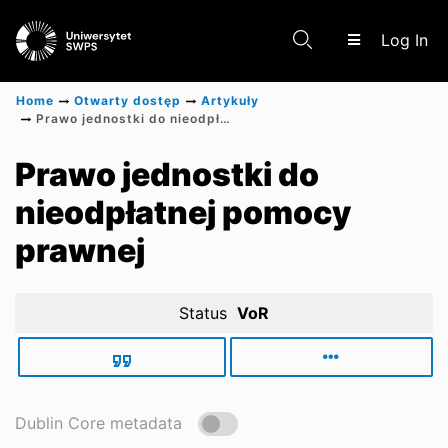
(c
Log In
Home
Otwarty dostęp
Artykuły
Prawo jednostki do nieodpłatnej pomocy prawnej
Communities & Collections
Prawo jednostki do
nieodpłatnej pomocy
Scientific research results
prawnej
Status
VoR
Dublin Core metadata