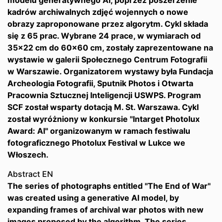
modelu generatywnego AI, poprzez poszerzenie
kadrów archiwalnych zdjęć wojennych o nowe
obrazy zaproponowane przez algorytm. Cykl składa
się z 65 prac. Wybrane 24 prace, w wymiarach od
35x22 cm do 60x60 cm, zostały zaprezentowane na
wystawie w galerii Społecznego Centrum Fotografii
w Warszawie. Organizatorem wystawy była Fundacja
Archeologia Fotografii, Sputnik Photos i Otwarta
Pracownia Sztucznej Inteligencji USWPS. Program
SCF został wsparty dotacją M. St. Warszawa. Cykl
został wyróżniony w konkursie "Intarget Photolux
Award: AI" organizowanym w ramach festiwalu
fotograficznego Photolux Festival w Lukce we
Włoszech.
Abstract EN
The series of photographs entitled "The End of War"
was created using a generative AI model, by
expanding frames of archival war photos with new
images proposed by the algorithm. The series