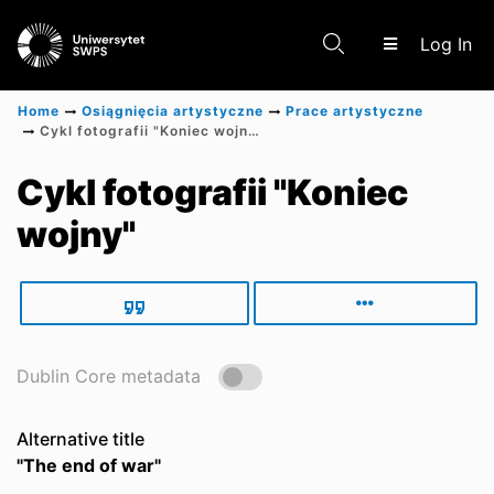
(c
Log In
Home
Osiągnięcia artystyczne
Prace artystyczne
Cykl fotografii "Koniec wojny"
Communities & Collections
Cykl fotografii "Koniec
wojny"
Scientific research results
Dublin Core metadata
Alternative title
"The end of war"