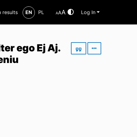
A
h results
EN
PL
Log In
A
A
er ego Ej Aj.
eniu