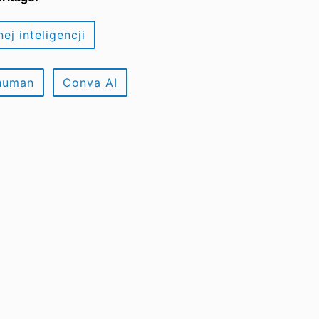
ej inteligencji
human
Conva AI