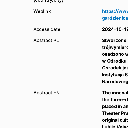
(country/city)
Weblink
https://www
gardzienic
Access date
2024-10-1
Abstract PL
Stworzone 
trójwymiar
osadzono w 
w Ośrodku P
Ośrodek jes
Instytucja
Narodoweg
Abstract EN
The innovat
the three-d
placed in a
Theater Pra
original cul
Lublin Voiv