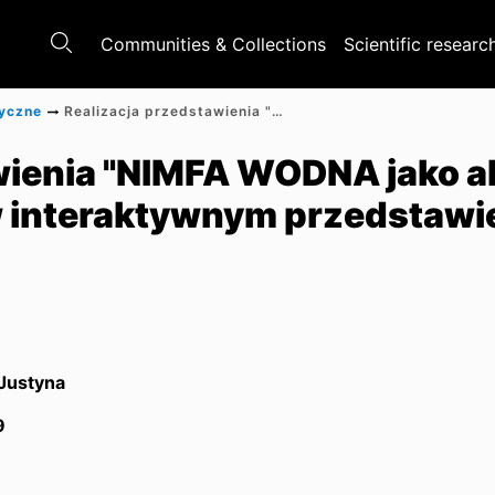
Communities & Collections
Scientific researc
tyczne
Realizacja przedstawienia "NIMFA WODNA jako alter ego Ej Aj. Justyna Górowska w interaktywnym przedstawieniu WetMeWild (#3)"
ienia "NIMFA WODNA jako alt
 interaktywnym przedstawi
Justyna
9