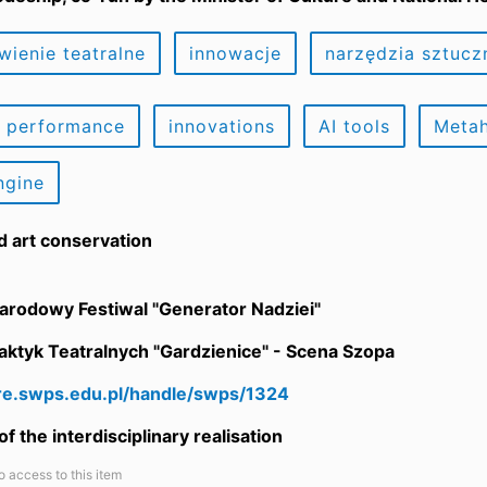
wienie teatralne
innowacje
narzędzia sztuczn
e performance
innovations
AI tools
Meta
ngine
nd art conservation
arodowy Festiwal "Generator Nadziei"
ktyk Teatralnych "Gardzienice" - Scena Szopa
are.swps.edu.pl/handle/swps/1324
f the interdisciplinary realisation
o access to this item