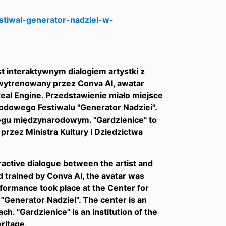
estiwal-generator-nadziei-w-
 interaktywnym dialogiem artystki z
ytrenowany przez Conva AI, awatar
eal Engine. Przedstawienie miało miejsce
odowego Festiwalu "Generator Nadziei".
sięgu międzynarodowym. "Gardzienice" to
zez Ministra Kultury i Dziedzictwa
active dialogue between the artist and
trained by Conva AI, the avatar was
rformance took place at the Center for
 "Generator Nadziei". The center is an
ach. "Gardzienice" is an institution of the
ritage.