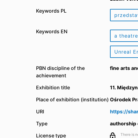
Keywords PL
przedsta
Keywords EN
a theatr
Unreal E
PBN discipline of the
fine arts a
achievement
Exhibition title
11. Międzyn
Place of exhibition (institution)
Ośrodek Pra
URI
https://sh
Type
authorship o
There is n
License type