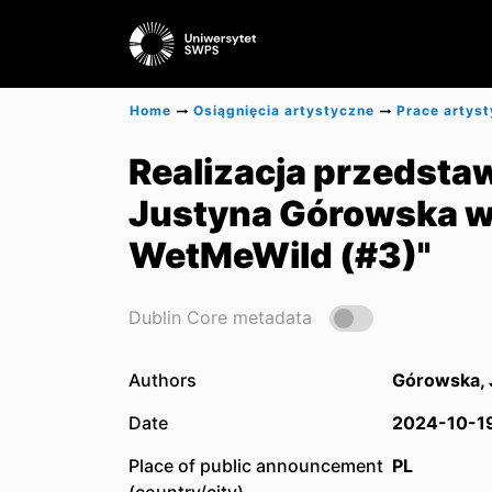
Home
Osiągnięcia artystyczne
Prace artys
Realizacja przedstaw
Justyna Górowska w
WetMeWild (#3)"
Dublin Core metadata
Authors
Górowska, 
Date
2024-10-1
Place of public announcement
PL