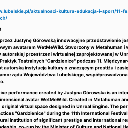
.lubelskie.pl/aktualnosci-kultura-edukacja-i-sport/11-f
ach/
9
przez Justynę Górowską innowacyjne przedstawienie jest
owym awatarem WetMeWild. Stworzony w Metahuman i w
autorskiej przestrzeni wirtualnej zaprojektowanej w Unr
raktyk Teatralnych "Gardzienice" podczas 11. Międzynar
t autorską instytucją kultury o znaczącym prestiżu i za
 Samorządu Województwa Lubelskiego, współprowadzona pr
o.
ive performance created by Justyna Górowska is an inter
imensional avatar WetMeWild. Created in Metahuman and 
n original virtual space designed in Unreal Engine. The pe
ctices "Gardzienice" during the 11th International Festival
tural institution of significant prestige and international re
odeship, co-run by the Minister of Culture and National He