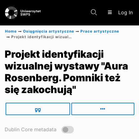
(c
Log In
Home
Osiągnięcia artystyczne
Prace artystyczne
Projekt identyfikacji wizualnej wystawy "Aura Rosenberg. Pomniki też się zakochują"
Communities & Collections
Projekt identyfikacji
wizualnej wystawy "Aura
Scientific research results
Rosenberg. Pomniki też
się zakochują"
Dublin Core metadata