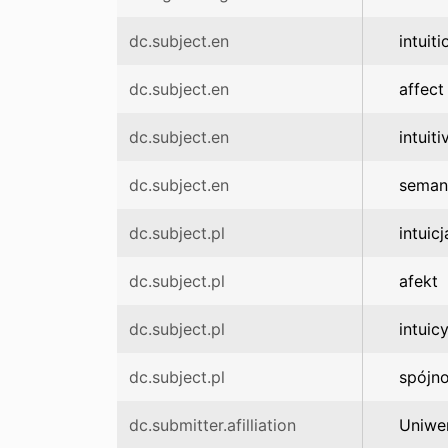
dc.subject.en
intuiti
dc.subject.en
affect
dc.subject.en
intuit
dc.subject.en
seman
dc.subject.pl
intuicj
dc.subject.pl
afekt
dc.subject.pl
intui
dc.subject.pl
spójn
dc.submitter.afilliation
Uniwe