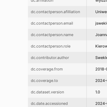
dc.affiliation
Wydzi
dc.contactperson.afilliation
Uniwe
dc.contactperson.email
jswek
dc.contactperson.name
Joann
dc.contactperson.role
Kierow
dc.contributor.author
Swekle
dc.coverage.from
2018-
dc.coverage.to
2024-
dc.dataset.version
1.0
dc.date.accessioned
2024-