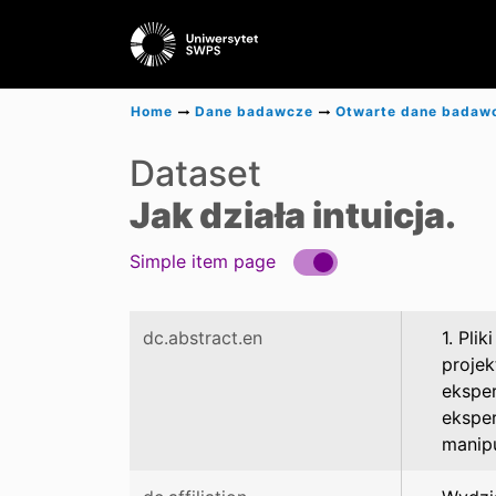
Home
Dane badawcze
Otwarte dane badaw
Dataset
Jak działa intuicja.
Simple item page
dc.abstract.en
1. Pli
projek
eksper
ekspe
manipu