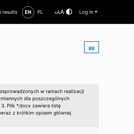
A
h results
EN
PL
Log In
A
A
przeprowadzonych w ramach realizacji
i zmiennych dla poszczególnych
 Plik *.docx zawiera listę
wraz z krótkim opisem głównej