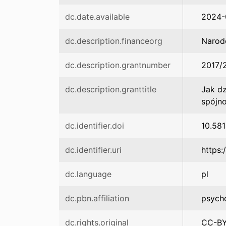
dc.date.available
2024-
dc.description.financeorg
Narod
dc.description.grantnumber
2017/
dc.description.granttitle
Jak dz
spójn
dc.identifier.doi
10.58
dc.identifier.uri
https:
dc.language
pl
dc.pbn.affiliation
psych
dc.rights.original
CC-B