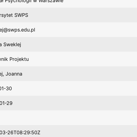
ał Psychologii w Warszawie
rsytet SWPS
lej@swps.edu.pl
a Sweklej
nik Projektu
j, Joanna
01-30
01-29
03-26T08:29:50Z