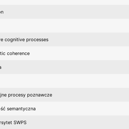
on
ive cognitive processes
tic coherence
a
cyjne procesy poznawcze
ość semantyczna
rsytet SWPS