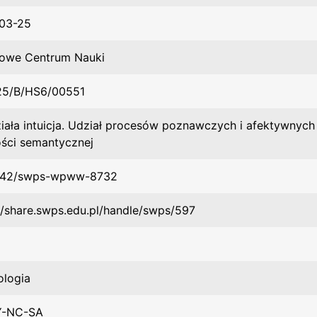
03-25
owe Centrum Nauki
25/B/HS6/00551
iała intuicja. Udział procesów poznawczych i afektywnych
ości semantycznej
142/swps-wpww-8732
//share.swps.edu.pl/handle/swps/597
ologia
Y-NC-SA