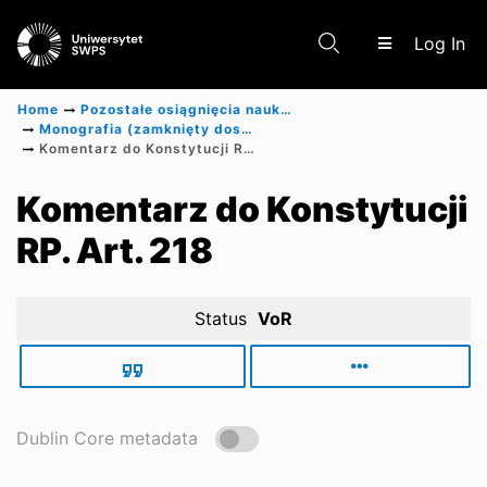
(c
Log In
Home
Pozostałe osiągnięcia naukowe
Monografia (zamknięty dostęp)
Komentarz do Konstytucji RP. Art. 218
Communities & Collections
Komentarz do Konstytucji
RP. Art. 218
Scientific research results
Status
VoR
Dublin Core metadata