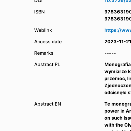
DOI
10.3726/b
ISBN
97836319
97836319
Weblink
https://w
Access date
2023-11-2
Remarks
-----
Abstract PL
Monografia
wymiarze ku
przemoc, l
Zjednoczon
odcisnęło s
Abstract EN
Te monograp
power in Am
on such issu
with the Ci