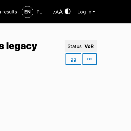
A
h results
EN
PL
Log In
A
A
s legacy
Status
VoR