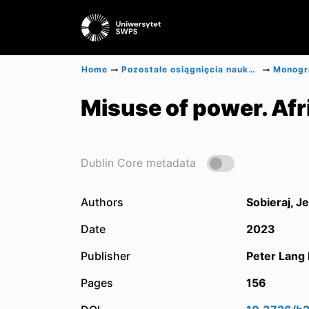
Home
Pozostałe osiągnięcia naukowe
Misuse of power. Afr
Dublin Core metadata
Authors
Sobieraj, J
Date
2023
Publisher
Peter Lang 
Pages
156