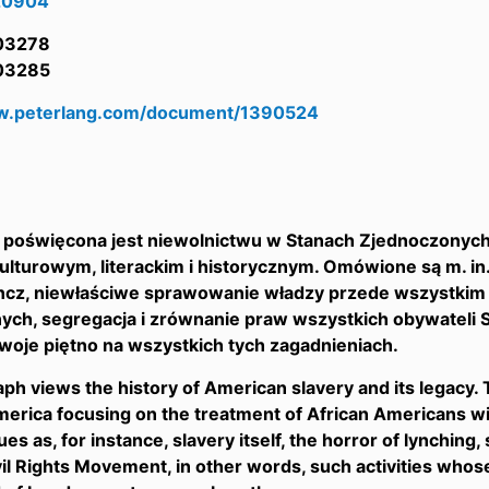
20904
03278
03285
ww.peterlang.com/document/1390524
1
 poświęcona jest niewolnictwu w Stanach Zjednoczonych
lturowym, literackim i historycznym. Omówione są m. in. 
incz, niewłaściwe sprawowanie władzy przede wszystkim
ych, segregacja i zrównanie praw wszystkich obywateli
woje piętno na wszystkich tych zagadnieniach.
h views the history of American slavery and its legacy.
erica focusing on the treatment of African Americans wit
es as, for instance, slavery itself, the horror of lynching
vil Rights Movement, in other words, such activities whose