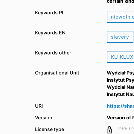
certain kin
Keywords PL
niewolni
Keywords EN
slavery
Keywords other
KU KLUX
Organisational Unit
Wydział Ps
Instytut Ps
Wydział Na
Instytut N
URI
https://sh
Version
Version of
There is n
License type