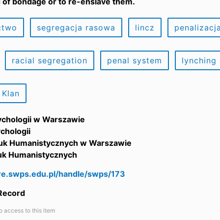
d of bondage or to re-enslave them.
ctwo
segregacja rasowa
lincz
penalizacj
racial segregation
penal system
lynching
 Klan
ychologii w Warszawie
ychologii
uk Humanistycznych w Warszawie
auk Humanistycznych
are.swps.edu.pl/handle/swps/173
 Record
o access to this item